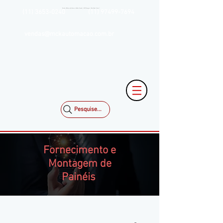
Painéis Elétricos de Baixa e Média Tensão | MCK Energia | São Paulo | Brasil
(11) 3653-0240
(11) 97499-7694
vendas@mckautomacao.com.br
Pesquise...
Fornecimento e
Montagem de
Painéis