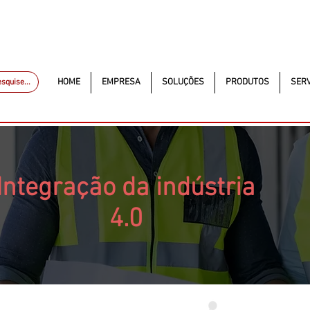
ckautomacao.com.br
(11) 97499-7694
Av. dos A
MCK Service - Serviço
HOME
EMPRESA
SOLUÇÕES
PRODUTOS
SERV
squise...
Integração da indústria
4.0