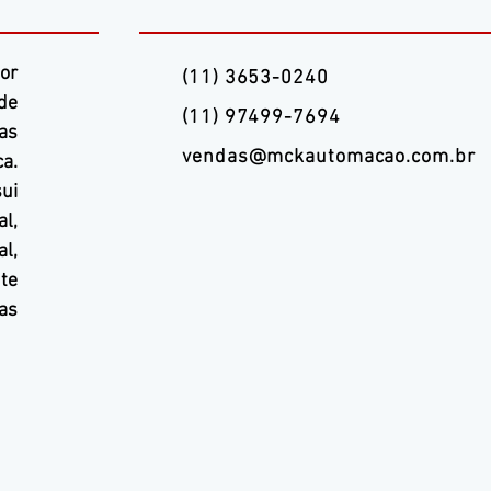
or
(11) 3653-0240
de
(11) 97499-7694
as
vendas@mckautomacao.com
.b
r
a.
ui
l,
l,
te
as