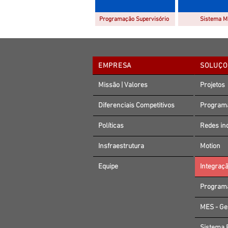
Programação Supervisório
Sistema 
EMPRESA
SOLUÇÕ
Missão | Valores
Projetos
Diferenciais Competitivos
Programa
Políticas
Redes ind
Insfraestrutura
Motion
Equipe
Integraçã
Programa
MES - Ge
Sistema 