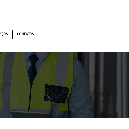
utonomistas, 4900 - Osasco - SP - 06194-060
s
IÇOS
CONTATOS