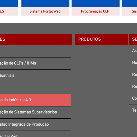
MES
Sistema Portal Web
Programação CLP
Sis
ES
PRODUTOS
S
As
Ho
ção de CLPs / IHMs
Re
ustriais
Re
Co
o da Indústria 4.0
Te
ção de Sistemas Supervisórios
stão Integrada de Produção
Portal Web