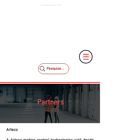
Low and Medium Voltage Electrical Panels | MCK Energia | São Paulo | Brazil
+55 11 3653-0240
+55 11 97323-1357
vendas@mckautomacao.com.br
Pesquise...
Partners
Arteco