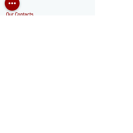
Our Contacts
+55 11 3653-0240
energia@mckautomacao.com.br
Social media