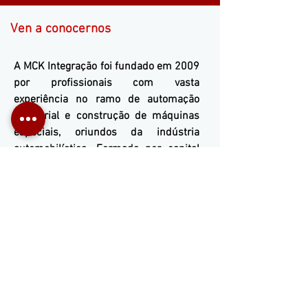
Ven a conocernos
A
MCK Integração
foi fundado em 2009
por profissionais com vasta
experiência no ramo de automação
industrial e construção de máquinas
especiais, oriundos da indústria
automobilística. Formada por capital
100% nacional possui experiência
comprovada em automação industrial,
máquinas especiais e engenharia em
geral, contando com equipe técnica
altamente especializada e atualizada
nas mais modernas soluções
tecnológicas oferecidas pelo mercado.