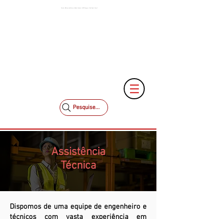
Painéis Elétricos de Baixa e Média Tensão | MCK Energia | São Paulo | Brasil
+55 11 3653-0240
+55 11 97323-1357
vendas@mckautomacao.com.br
Pesquise...
Assistência
Técnica
Dispomos de uma equipe de engenheiro e
técnicos com vasta
experiência
em