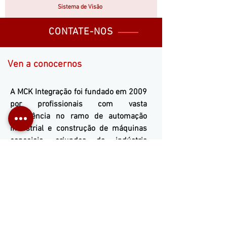
Sistema de Visão
CONTATE-NOS
Ven a conocernos
A
MCK Integração
foi fundado em 2009
por profissionais com vasta
experiência no ramo de automação
industrial e construção de máquinas
especiais, oriundos da indústria
automobilística. Formada por capital
100% nacional possui experiência
comprovada em automação industrial,
máquinas especiais e engenharia em
geral, contando com equipe técnica
altamente especializada e atualizada
nas mais modernas soluções