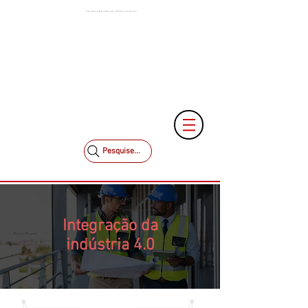
Painéis Elétricos de Baixa e Média Tensão | MCK Energia | São Paulo | Brasil
+55 11 3653-0240
+55 11 97323-1357
vendas@mckautomacao.com.br
Pesquise...
Integração da
indústria 4.0