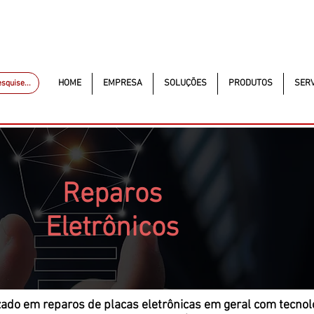
ckautomacao.com.br
+55 11 97323-1357
Av. dos A
Av. dos Antonomistas, 4
HOME
EMPRESA
SOLUÇÕES
PRODUTOS
SERV
squise...
Reparos
Eletrônicos
ado em reparos de placas eletrônicas em geral com tecnolo