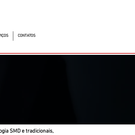
ntonomistas, 490 - Oscasco / SP
90 - Oscasco / SP
IÇOS
CONTATOS
gia SMD e tradicionais,