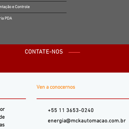
ntação e Controle
ria PDA
CONTATE-NOS
Ven a conocernos
or
+55 11 3653-0240
de
energia@mckautomacao.com.br
as